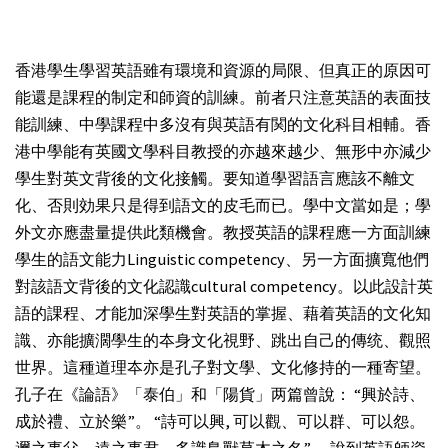
香港學生學習英語雖有環境和資源的局限、但真正的原因可
能還是課程的制定和師資的訓練。前者只注意英語的表面技
能訓練、中學課程中多沒有與英語有関的文化科目相輔。香
港中學能有英國文學科目教授的亦越來越少、無形中亦減少
學生對英文背後的文化接觸。要知道學習語言應該不離文
化、否則効果只是得到語文的皮毛而已。學中文當如是；學
外文亦應盡量提供此類機會。教授英語的課程應一方面訓練
學生的語文能力Linguistic competency、另一方面擴寬他們
對該語文背後的文化認識cultural competency。以此設計英
語的課程、才能加深學生對英語的掌握、藉着英語的文化知
識、亦能擴濶學生的夲身文化視野、跳出自己的傳统、觀照
世界。這種道理夲亦是孔子對文學、文化修持的一種寄望。
孔子在《論語》「泰伯」和「陽貨」两篇曾說： “興於詩、
成於禮、立於樂”。 “詩可以興, 可以觀、可以群、可以怨。
邇之事父、遠之事君、多識鳥獸草木之名” 。說到英語師資