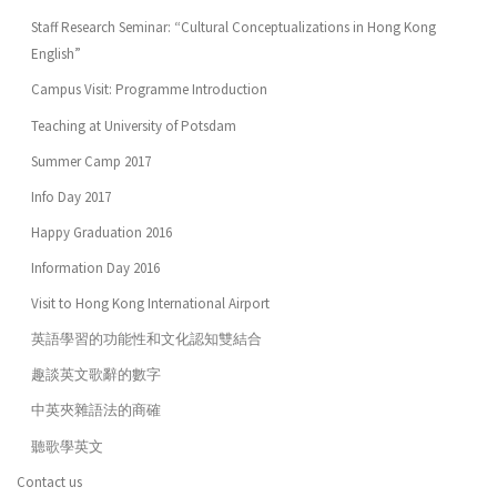
Staff Research Seminar: “Cultural Conceptualizations in Hong Kong
English”
Campus Visit: Programme Introduction
Teaching at University of Potsdam
Summer Camp 2017
Info Day 2017
Happy Graduation 2016
Information Day 2016
Visit to Hong Kong International Airport
英語學習的功能性和文化認知雙結合
趣談英文歌辭的數字
中英夾雜語法的商確
聽歌學英文
Contact us