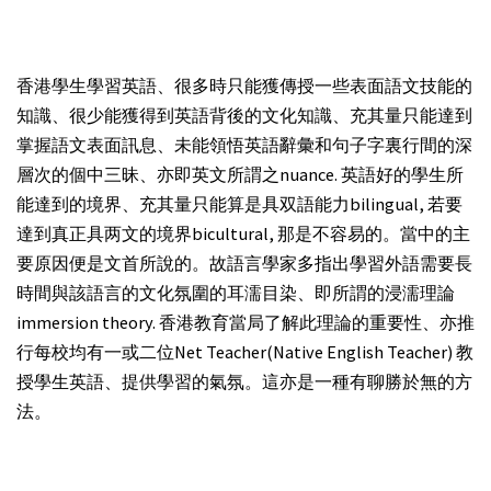
香港學生學習英語、很多時只能獲傳授一些表面語文技能的
知識、很少能獲得到英語背後的文化知識、充其量只能達到
掌握語文表面訊息、未能領悟英語辭彙和句子字裏行間的深
層次的個中三昧、亦即英文所謂之nuance. 英語好的學生所
能達到的境界、充其量只能算是具双語能力bilingual, 若要
達到真正具两文的境界bicultural, 那是不容易的。當中的主
要原因便是文首所說的。故語言學家多指出學習外語需要長
時間與該語言的文化氛圍的耳濡目染、即所謂的浸濡理論
immersion theory. 香港教育當局了解此理論的重要性、亦推
行每校均有一或二位Net Teacher(Native English Teacher) 教
授學生英語、提供學習的氣氛。這亦是一種有聊勝於無的方
法。