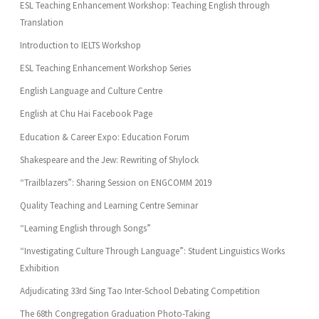
ESL Teaching Enhancement Workshop: Teaching English through
Translation
Introduction to IELTS Workshop
ESL Teaching Enhancement Workshop Series
English Language and Culture Centre
English at Chu Hai Facebook Page
Education & Career Expo: Education Forum
Shakespeare and the Jew: Rewriting of Shylock
“Trailblazers”: Sharing Session on ENGCOMM 2019
Quality Teaching and Learning Centre Seminar
“Learning English through Songs”
“Investigating Culture Through Language”: Student Linguistics Works
Exhibition
Adjudicating 33rd Sing Tao Inter-School Debating Competition
The 68th Congregation Graduation Photo-Taking