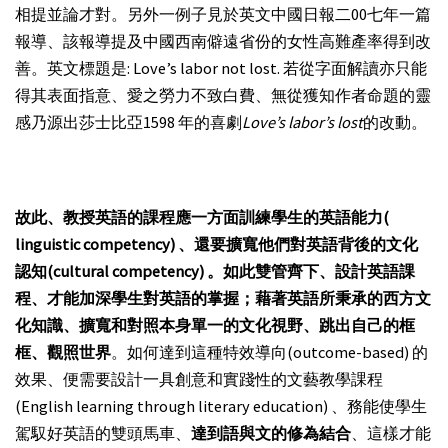
相提並論才對。另外一例子見於英文中國日報二00七年一篇
報導、該報導提及中國西南僻遠省份的女性高難產率得到改
善。英文標題是: Love’s labor not lost. 若從字面解讀亦只能
得其表面指意、愛之勞力不致白費、無從獲知作者命題的靈
感乃源出莎士比亞1598 年的喜劇
Love’s labor’s lost
的改動。
故此、教授英語的課程應一方面訓練學生的英語能力(
linguistic competency)
、還要擴寬他們對英語背後的文化
認知(cultural competency)
。如此雙管齊下、設計英語課
程、才能加深學生對英語的掌握；藉著英語所秉承的西方文
化知識、擴寬和對照本身單一的文化視野、跳出自己的框
框、觀照世界
。如何達到這種特效導向(outcome-based) 的
效果、便需要設計一具創意和實踐性的文藝教學課程
(English learning through literary education) 、務能使學生
駕馭好英語的雙頭馬車、
達到語與文的修為結合
、這樣才能