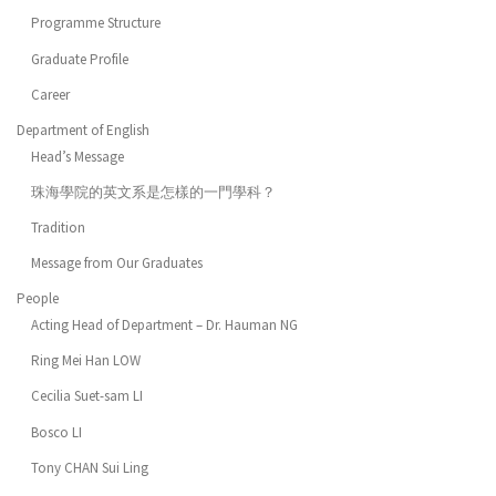
Programme Structure
Graduate Profile
Career
Department of English
Head’s Message
珠海學院的英文系是怎樣的一門學科？
Tradition
Message from Our Graduates
People
Acting Head of Department – Dr. Hauman NG
Ring Mei Han LOW
Cecilia Suet-sam LI
Bosco LI
Tony CHAN Sui Ling