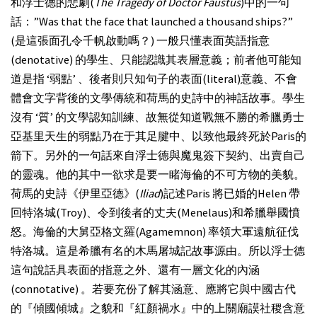
和浮士德的悲劇(
The Tragedy of Doctor Faustus
)中的一句
話：”Was that the face that launched a thousand ships?”
(是這張面孔令千帆啟動嗎？) 一般只懂表面英語指意
(denotative) 的學生、只能認識其表層意義；前者他可能知
道是指 ‘弱點’ 、後者則只知句子的表面(literal)意義、不會
體會文字背後的文學傳統和荷馬的史詩中的神話故事。學生
沒有 ‘質’ 的文學認知訓練、故無從知道戰無不勝的希臘勇士
亞基里天生的弱點乃在于其足腱中、以致他最終死於Paris的
箭下。另外的一句話來自浮士德與魔鬼簽下契約、出賣自己
的靈魂。他的其中一欲求是要一睹海倫的不可方物的美貌。
荷馬的史詩《伊里亞德》(
Iliad
)記述Paris 將已婚的Helen 帶
回特洛城(Troy)、令到後者的丈夫(Menelaus)和希臘舉國憤
怒。海倫的大舅亞格文羅(Agamemnon) 率領大軍遠航征伐
特洛城。這是希臘有名的木馬屠城記故事源由。所以浮士德
這句說話具表面的指意之外、還有一層文化的內涵
(connotative) 。若要充份了解其涵意、應將它與中國古代
的『傾國傾城』之貌和『紅顏禍水』中的上關廟謨社稷含意