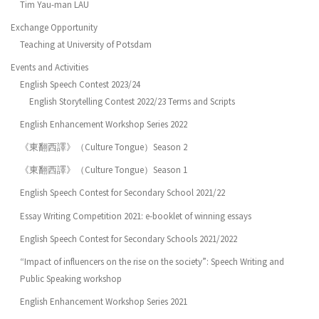
Tim Yau-man LAU
Exchange Opportunity
Teaching at University of Potsdam
Events and Activities
English Speech Contest 2023/24
English Storytelling Contest 2022/23 Terms and Scripts
English Enhancement Workshop Series 2022
《東翻西譯》（Culture Tongue）Season 2
《東翻西譯》（Culture Tongue）Season 1
English Speech Contest for Secondary School 2021/22
Essay Writing Competition 2021: e-booklet of winning essays
English Speech Contest for Secondary Schools 2021/2022
“Impact of influencers on the rise on the society”: Speech Writing and
Public Speaking workshop
English Enhancement Workshop Series 2021