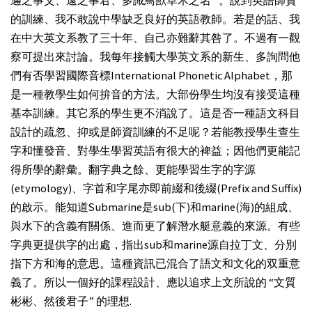
的訓練、我不敢說中學缺乏良好的英語教師。若是的話、我
在中大英文系教了三十年、自己亦難辭其咎了。不過有一觀
察可提出來討論。我每年接觸大學英文系的新生、多詢問他
們有否學習國際音標International Phonetic Alphabet，那
是一種教學生如何拚音的方法。大部份學生均沒有接受這種
基夲訓練。其它系的學生更不消說了。這是否一種語文科目
設計的疏忽、抑或是師資訓練的不足呢？若能教授學生查生
字和懂發音、對學生學習英語有很大的裨益；因他們更能記
得所學的辭彙。翻字典之餘、更能學習生字的字源
(etymology)、字首和字尾亦即前綴和後綴(Prefix and Suffix)
的啟示。能知道Submarine是sub(下)和marine(海)的組成、
與水下的含義有關係、進而更了解潛水艇意義的來源。有些
字典更提供字的出處，指出sub和marine源自拉丁文、分別
指下方和海的意思。這種資訊已混合了語文和文化的双重意
義了。所以一個好的課程設計、應以追求上文所說的 “文質
彬彬、然後君子” 的理想.