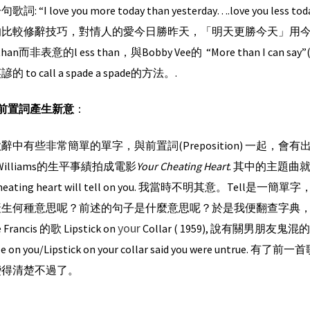
詞: “I love you more today than yesterday….love you les
的比較修辭技巧，對情人的愛今日勝昨天，「明天更勝今天」用
 than而非表意的l ess than，與Bobby Vee的 “More than I
 to call a spade a spade的方法。.
前置詞產生新意
：
辭中有些非常簡單的單字，與前置詞(Preposition) 一起
 Williams的生平事績拍成電影
Your Cheating Heart
. 其中的主題曲就是Yo
 Cheating heart will tell on you. 我當時不明其意。
生何種意思呢？前述的句子是什麼意思呢？於是我便翻查字典，發覺t
your
 Francis 的歌 Lipstick on
Collar ( 1959), 說有關男朋友鬼混的故
ale on you/Lipstick on your collar said you were untru
變得清楚不過了。