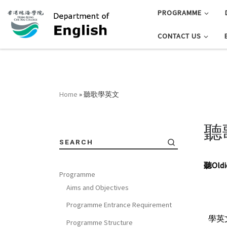
PROGRAMME
CONTACT US
Home
»
聽歌學英文
聽
SEARCH
聽
Oldi
Programme
Aims and Objectives
Programme Entrance Requirement
學英
Programme Structure