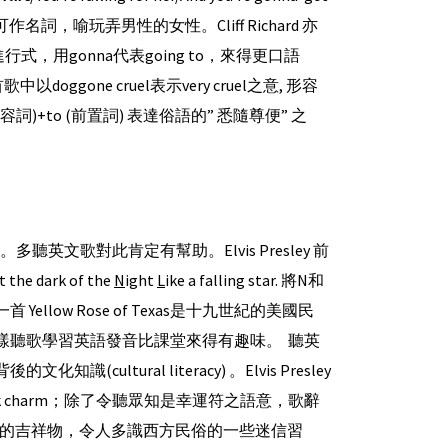
作名詞，喻玩弄男性的女性。Cliff Richard 亦
表達進行式，用gonna代表going to，來得更口語
doggone cruel表示very cruel之意, 形容
將up(形容詞)+to (前置詞) 表達俗語的” 悉隨尊便” 之
多聽英文歌對此肯定有幫助。Elvis Presley 前
t the dark of the
N
ight
L
ike a falling star. 將N和
ow Rose of Texas是十九世紀的美國民
 和R分別出來。這樣聽歌學習英語發音比課堂來得有趣味。 聽英
識(cultural literacy) 。Elvis Presley
good luck charm；除了令聽眾知是幸運符之語意，歌辭
shoe都與幸運有關聯的吉祥物，令人多識西方民俗的一些迷信習