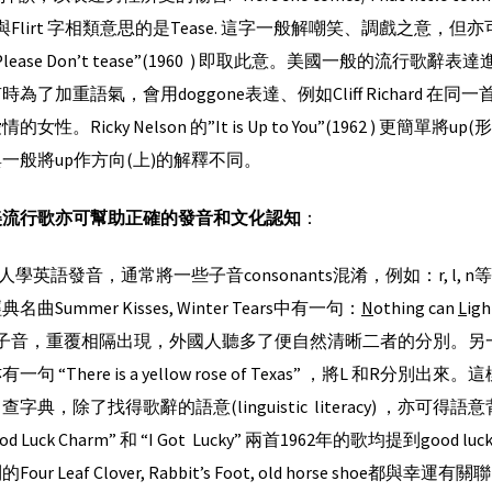
 與Flirt 字相類意思的是Tease. 這字一般解嘲笑、調戲之意，但亦可
lease Don’t tease”(1960 ) 即取此意。美國一般的流行歌辭
為了加重語氣，會用doggone表達、例如Cliff Richard 在同一首歌中以
的女性。Ricky Nelson 的”It is Up to You”(1962 ) 更簡單
一般將up作方向(上)的解釋不同。
美流行歌亦可幫助正確的發音和文化認知
：
學英語發音，通常將一些子音consonants混淆，例如：r, l, n等。
名曲Summer Kisses, Winter Tears中有一句：
N
othing can
L
igh
子音，重覆相隔出現，外國人聽多了便自然清晰二者的分別。另一首 Yell
一句 “There is a yellow rose of Texas” ，將L
字典，除了找得歌辭的語意(linguistic literacy) ，亦可得語意背後的文化知
ood Luck Charm” 和 “I Got Lucky” 兩首1962年的歌均提到
Four Leaf Clover, Rabbit’s Foot, old horse 