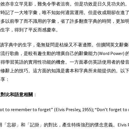
功效亦非立竿見影，難免令學者沮喪。但是功效是日久見功夫的
當時記了一大堆字彙，唯不知如何適當運用。但是收成期卻在進
許多以前學了而不識用的字彙，省了許多翻查字典的時間，更加
誦生字，得到了平反而感慶幸。
讀字典中的生字，毫無疑問是枯燥又不著邊際。但擴闊英文辭彙
流行歌曲，是較有趣生動的增廣自己的辭彙能力(Word Power
獲得學習英語的實用性功能的機會。一方面摹仿英語使用者的發
和修辭上的技巧。這方面的知識是書本和字典所未能提供的。以
分享：
上對比和語意相關
：
got to remember to forget” (Elvis Presley, 1955); “Don’t forget 
「忘卻」和「記掛」的對比，產生特殊強烈的懷念意義。Elvis Pre