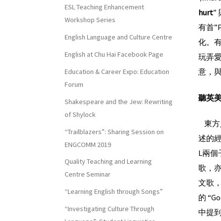
ESL Teaching Enhancement
hurt
”
Workshop Series
有首”P
English Language and Culture Centre
化。有時
English at Chu Hai Facebook Page
玩弄愛情
意，與
Education & Career Expo: Education
Forum
聽英
Shakespeare and the Jew: Rewriting
of Shylock
東方人
“Trailblazers”: Sharing Session on
述的經典
ENGCOMM 2019
L兩個
Quality Teaching and Learning
歌，亦有
Centre Seminar
文歌，查
“Learning English through Songs”
的 “G
“Investigating Culture Through
中提到的