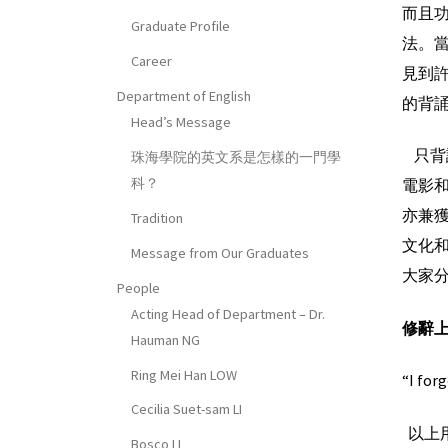
而且
Graduate Profile
法。
Career
見到
Department of English
的背
Head’s Message
只背
珠海學院的英文系是怎樣的一門學
科？
電影和
亦兼
Tradition
文化
Message from Our Graduates
大家
People
Acting Head of Department – Dr.
修辭
Hauman NG
Ring Mei Han LOW
“I for
Cecilia Suet-sam LI
以上用
Bosco LI