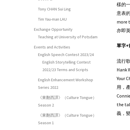
樣的一句歌
Tony CHAN Sui Ling
意表
Tim Yau-man LAU
more
Exchange Opportunity
亦即英諺的
Teaching at University of Potsdam
單字
+
Events and Activities
English Speech Contest 2023/24
流行歌
English Storytelling Contest
Hank
2022/23 Terms and Scripts
Your
English Enhancement Workshop
用，產
Series 2022
Connie
《東翻西譯》（Culture Tongue）
the t
Season 2
義，
《東翻西譯》（Culture Tongue）
Season 1