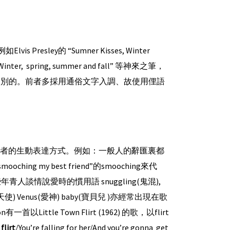
ey的 “Sumner Kisses, Winter
 “Winter, spring, summer and fall” 等神來之筆，
) 是有分別的。前者多採用通俗文字入調、故使用俚語
使用者的生動表達方式。例如：一般人的辭匯裏都
ching my best friend”的smooching來代
情說愛時的慣用語 snuggling(鬼混),
ngel(天使) Venus(愛神) baby(寶貝兒 )亦經常出現在歌
ttle Town Flirt (1962) 的歌，以flirt
n
flirt
/You’re falling for her/And you’re gonna get