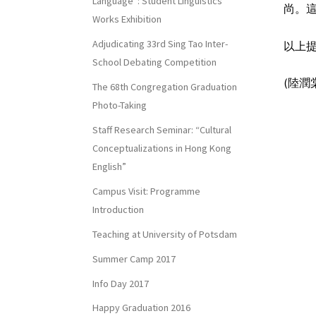
Language”: Student Linguistics
尚。這是
Works Exhibition
Adjudicating 33rd Sing Tao Inter-
以上提
School Debating Competition
(陸潤
The 68th Congregation Graduation
Photo-Taking
Staff Research Seminar: “Cultural
Conceptualizations in Hong Kong
English”
Campus Visit: Programme
Introduction
Teaching at University of Potsdam
Summer Camp 2017
Info Day 2017
Happy Graduation 2016