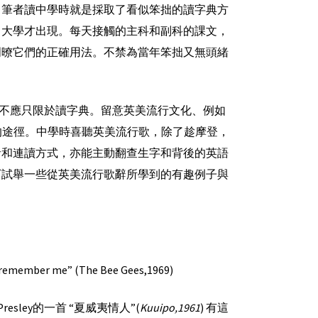
。筆者讀中學時就是採取了看似笨拙的讀字典方
了大學才出現。每天接觸的主科和副科的課文，
明暸它們的正確用法。不禁為當年笨拙又無頭緒
不應只限於讀字典。留意英美流行文化、例如
) 的途徑。中學時喜聽英美流行歌，除了趁摩登，
音和連讀方式，亦能主動翻查生字和背後的英語
下試舉一些從英美流行歌辭所學到的有趣例子與
to remember me” (The Bee Gees,1969)
sley的一首 “夏威夷情人”(
Kuuipo,1961
) 有這