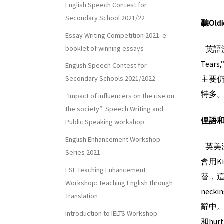
English Speech Contest for
Secondary School 2021/22
聽
Oldi
Essay Writing Competition 2021: e-
booklet of winning essays
英語流行
Tears
English Speech Contest for
主要仍
Secondary Schools 2021/2022
特多
“Impact of influencers on the rise on
the society”: Speech Writing and
俚語
Public Speaking workshop
English Enhancement Workshop
英美流
Series 2021
會用Ki
ESL Teaching Enhancement
替，這
Workshop: Teaching English through
neck
Translation
辭中。男
Introduction to IELTS Workshop
和hur