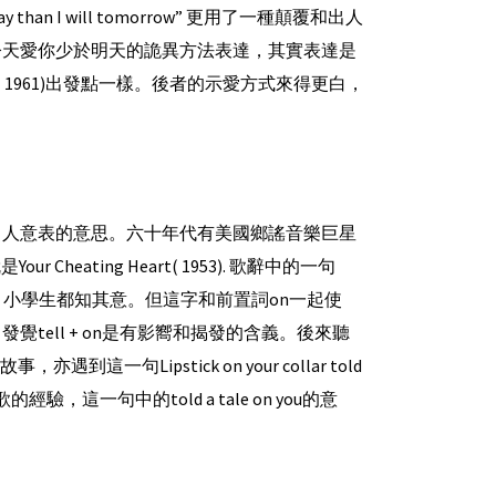
s today than I will tomorrow” 更用了一種顛覆和出人
今天愛你少於明天的詭異方法表達，其實表達是
 can say”( 1961)出發點一樣。後者的示愛方式來得更白，
，會有出人意表的意思。六十年代有美國鄉謠音樂巨星
ur Cheating Heart( 1953). 歌辭中的一句
Tell是一簡單字，小學生都知其意。但這字和前置詞on一起使
ell + on是有影嚮和揭發的含義。後來聽
事，亦遇到這一句Lipstick on your collar told
e. 有了前一首歌的經驗，這一句中的told a tale on you的意