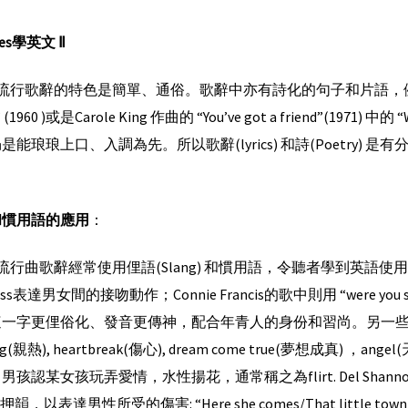
es
學英文
Ⅱ
歌辭的特色是簡單、通俗。歌辭中亦有詩化的句子和片語，例如Elvis Presl
,” (1960 )或是Carole King 作曲的 “You’ve got a friend”(1971) 中的
是能琅琅上口、入調為先。所以歌辭(lyrics) 和詩(Poetry
。
和慣用語的應用
：
行曲歌辭經常使用俚語(Slang) 和慣用語，令聽者學到英語
ss表達男女間的接吻動作；Connie Francis的歌中則用 “were you smoo
一字更俚俗化、發音更傳神，配合年青人的身份和習尚。另一些年青人談
ing(親熱), heartbreak(傷心), dream come true(夢想成真) ，a
孩認某女孩玩弄愛情，水性揚花，通常稱之為flirt. Del Shannon有一首以Li
t押韻，以表達男性所受的傷害: “Here she comes/That little tow